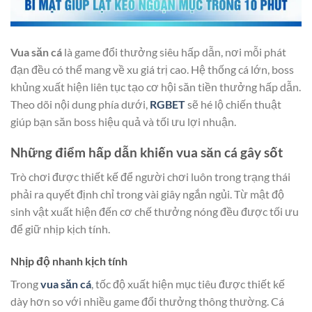
Vua săn cá
là game đổi thưởng siêu hấp dẫn, nơi mỗi phát
đạn đều có thể mang về xu giá trị cao. Hệ thống cá lớn, boss
khủng xuất hiện liên tục tạo cơ hội săn tiền thưởng hấp dẫn.
Theo dõi nội dung phía dưới,
RGBET
sẽ hé lộ chiến thuật
giúp bạn săn boss hiệu quả và tối ưu lợi nhuận.
Những điểm hấp dẫn khiến vua săn cá gây sốt
Trò chơi được thiết kế để người chơi luôn trong trạng thái
phải ra quyết định chỉ trong vài giây ngắn ngủi. Từ mật độ
sinh vật xuất hiện đến cơ chế thưởng nóng đều được tối ưu
để giữ nhịp kịch tính.
Nhịp độ nhanh kịch tính
Trong
vua săn cá
, tốc độ xuất hiện mục tiêu được thiết kế
dày hơn so với nhiều game đổi thưởng thông thường. Cá