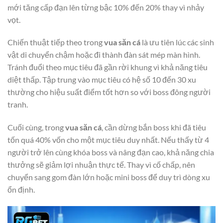
mới tăng cấp đạn lên từng bậc 10% đến 20% thay vì nhảy
vọt.
Chiến thuật tiếp theo trong
vua săn cá
là ưu tiên lúc các sinh
vật di chuyển chậm hoặc đi thành đàn sát mép màn hình.
Tránh đuổi theo mục tiêu đã gần rời khung vì khả năng tiêu
diệt thấp. Tập trung vào mục tiêu có hệ số 10 đến 30 xu
thường cho hiệu suất điểm tốt hơn so với boss đông người
tranh.
Cuối cùng, trong
vua săn cá
, cần dừng bắn boss khi đã tiêu
tốn quá 40% vốn cho một mục tiêu duy nhất. Nếu thấy từ 4
người trở lên cùng khóa boss và nâng đạn cao, khả năng chia
thưởng sẽ giảm lợi nhuận thực tế. Thay vì cố chấp, nên
chuyển sang gom đàn lớn hoặc mini boss để duy trì dòng xu
ổn định.