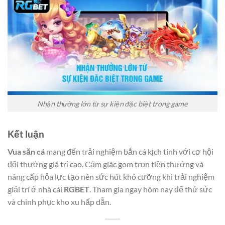
Nhận thưởng lớn từ sự kiện đặc biệt trong game
Kết luận
Vua săn cá
mang đến trải nghiệm bắn cá kịch tính với cơ hội
đổi thưởng giá trị cao. Cảm giác gom trọn tiền thưởng và
nâng cấp hỏa lực tạo nên sức hút khó cưỡng khi trải nghiệm
giải trí ở nhà cái
RGBET
. Tham gia ngay hôm nay để thử sức
và chinh phục kho xu hấp dẫn.