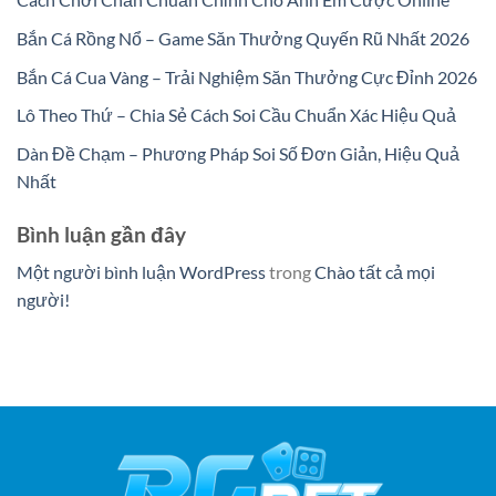
Bắn Cá Rồng Nổ – Game Săn Thưởng Quyến Rũ Nhất 2026
Bắn Cá Cua Vàng – Trải Nghiệm Săn Thưởng Cực Đỉnh 2026
Lô Theo Thứ – Chia Sẻ Cách Soi Cầu Chuẩn Xác Hiệu Quả
Dàn Đề Chạm – Phương Pháp Soi Số Đơn Giản, Hiệu Quả
Nhất
Bình luận gần đây
Một người bình luận WordPress
trong
Chào tất cả mọi
người!