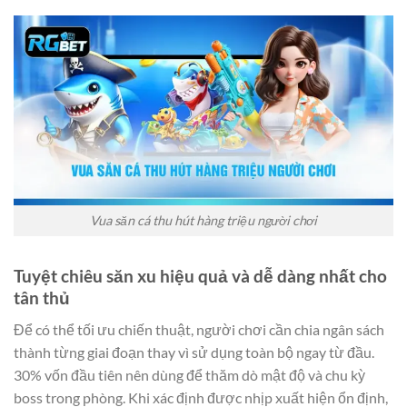
Vua săn cá thu hút hàng triệu người chơi
Tuyệt chiêu săn xu hiệu quả và dễ dàng nhất cho
tân thủ
Để có thể tối ưu chiến thuật, người chơi cần chia ngân sách
thành từng giai đoạn thay vì sử dụng toàn bộ ngay từ đầu.
30% vốn đầu tiên nên dùng để thăm dò mật độ và chu kỳ
boss trong phòng. Khi xác định được nhịp xuất hiện ổn định,