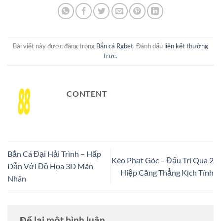
Bài viết này được đăng trong
Bắn cá Rgbet
. Đánh dấu
liên kết thường
trực
.
CONTENT
Bắn Cá Đại Hải Trình – Hấp
Kèo Phạt Góc – Đấu Trí Qua 2
Dẫn Với Đồ Họa 3D Mãn
Hiệp Căng Thẳng Kịch Tính
Nhãn
Để lại một bình luận