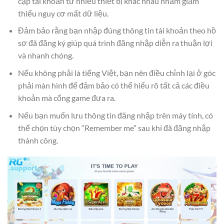
cập tài khoản từ nhiều thiết bị khác nhau nhằm giảm
thiểu nguy cơ mất dữ liệu.
Đảm bảo rằng bạn nhập đúng thông tin tài khoản theo hồ
sơ đã đăng ký giúp quá trình đăng nhập diễn ra thuận lợi
và nhanh chóng.
Nếu không phải là tiếng Việt, bạn nên điều chỉnh lại ở góc
phải màn hình để đảm bảo có thể hiểu rõ tất cả các điều
khoản mà cổng game đưa ra.
Nếu bạn muốn lưu thông tin đăng nhập trên máy tính, có
thể chọn tùy chọn “Remember me” sau khi đã đăng nhập
thành công.