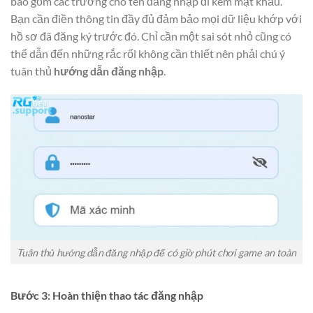
bao gồm các trường cho tên đăng nhập đi kèm mật khẩu.
Bạn cần điền thông tin đầy đủ đảm bảo mọi dữ liệu khớp với
hồ sơ đã đăng ký trước đó. Chỉ cần một sai sót nhỏ cũng có
thể dẫn đến những rắc rối không cần thiết nên phải chú ý
tuân thủ
hướng dẫn đăng nhập
.
Tuân thủ hướng dẫn đăng nhập để có giờ phút chơi game an toàn
Bước 3: Hoàn thiện thao tác đăng nhập