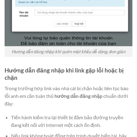
Hướng dẫn đăng nhập khi quên mật khẩu dễ dàng, đơn giản
Hướng dẫn đăng nhập khi link gặp lỗi hoặc bị
chặn
Trong trường hợp link vào nhà cái bị chặn hoặc liên tục báo
lỗi anh em cần tuân thủ
hướng dẫn đăng nhập
chuẩn dưới
đây:
Tiến hành kiểm tra lại thiết bị đảm bảo đường truyền
đang kết nối với Internet một cách ổn định.
Nếu link không hoạt động trên trình duyệt hiện tại, hãy