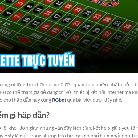
trong những trò chơi casino được quan tâm nhiều nhất nhờ sự
i có thể tham gia dễ dàng chỉ với thiết bị kết nối internet mà k
rò chơi hấp dẫn này cùng
RGbet
qua bài viết dưới đây nhé.
ểm gì hấp dẫn?
lối chơi đơn giản nhưng vẫn đầy kịch tính, kết hợp giữa yếu tố
ay. Đây là một trong những trò chơi casino phổ biến nhất nhờ tố