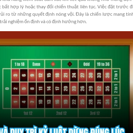
c bất hợp lý hoặc thay đổi chiến thuật liên tục. Việc đặt trước 
ủi ro từ những quyết định nóng vội. Đây là chiến lược mang tín
t trải nghiệm ổn định và có định hướng hơn.