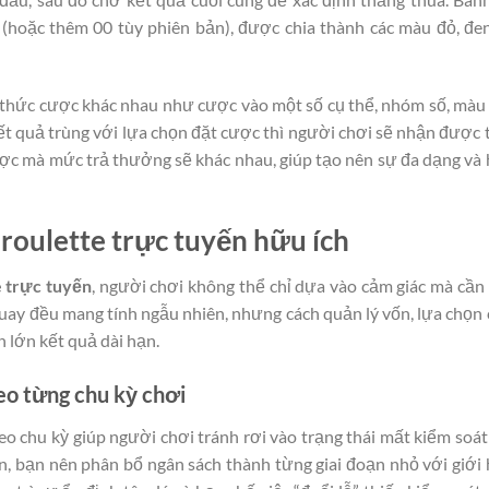
 (hoặc thêm 00 tùy phiên bản), được chia thành các màu đỏ, đe
 thức cược khác nhau như cược vào một số cụ thể, nhóm số, màu
kết quả trùng với lựa chọn đặt cược thì người chơi sẽ nhận được 
ược mà mức trả thưởng sẽ khác nhau, giúp tạo nên sự đa dạng và
roulette trực tuyến hữu ích
e trực tuyến
, người chơi không thể chỉ dựa vào cảm giác mà cần
uay đều mang tính ngẫu nhiên, nhưng cách quản lý vốn, lựa chọn
n lớn kết quả dài hạn.
eo từng chu kỳ chơi
heo chu kỳ giúp người chơi tránh rơi vào trạng thái mất kiểm soát
n, bạn nên phân bổ ngân sách thành từng giai đoạn nhỏ với giới