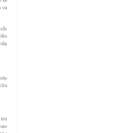
n và
 sắc
tiền
 hấp
 xây
 cửa
 khi
 hạn