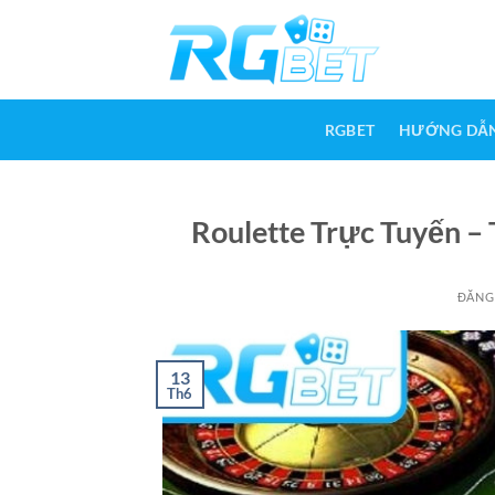
Bỏ
qua
nội
dung
RGBET
HƯỚNG DẪN
Roulette Trực Tuyến – 
ĐĂNG
13
Th6