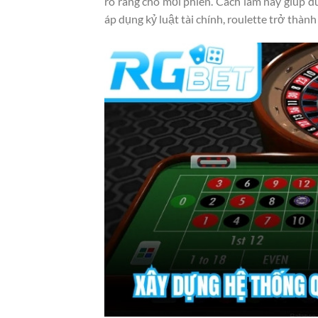
rõ ràng cho mỗi phiên. Cách làm này giúp duy
áp dụng kỷ luật tài chính, roulette trở thành