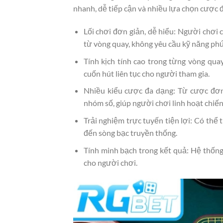
nhanh, dễ tiếp cận và nhiều lựa chọn cược 
Lối chơi đơn giản, dễ hiểu: Người chơi 
từ vòng quay, không yêu cầu kỹ năng phứ
Tính kịch tính cao trong từng vòng qua
cuốn hút liên tục cho người tham gia.
Nhiều kiểu cược đa dạng: Từ cược đơn
nhóm số, giúp người chơi linh hoạt chiến
Trải nghiệm trực tuyến tiện lợi: Có thể
đến sòng bạc truyền thống.
Tính minh bạch trong kết quả: Hệ thống
cho người chơi.