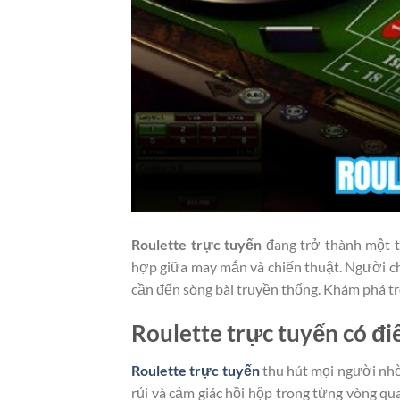
Roulette trực tuyến
đang trở thành một 
hợp giữa may mắn và chiến thuật. Người chơ
cần đến sòng bài truyền thống. Khám phá t
Roulette trực tuyến có đi
Roulette trực tuyến
thu hút mọi người nhờ 
rủi và cảm giác hồi hộp trong từng vòng qu