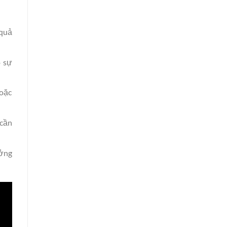
 quả
o sự
hoặc
 cần
ưởng