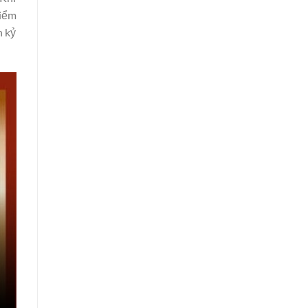
điểm
h kỷ