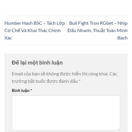
Number Hash BSC – Tách Lớp
Bull Fight Tron RGbet – Nhịp
Cơ Chế Và Khai Thác Chính
Đấu Nhanh, Thuật Toán Minh
Xác
Bạch
Để lại một bình luận
Email của bạn sẽ không được hiển thị công khai.
Các
trường bắt buộc được đánh dấu
*
Bình luận
*