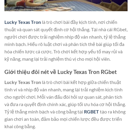
Lucky Texas Tron
là trò chơi bài đầy kịch tính, nơi chiến
thuật và quan sát quyết định cơ hội thắng. Tại nhà cái RGbet,
người chơi được trải nghiệm nhịp độ ván nhanh, tỷ lệ thắng
minh bạch. Hiểu rõ luật chơi và phân tích thẻ bài giúp tối đa
hóa chiến lược cá cược. Trò chơi kết hợp yếu tố may rủi và
kỹ năng, mang lại trải nghiệm thú vị cho mọi hội viên.
Giới thiệu đôi nét về Lucky Texas Tron RGbet
Lucky Texas Tron
là trò chơi bài kết hợp giữa chiến thuật
tinh vi và nhịp độ ván nhanh, mang lại trải nghiệm kịch tính
cho người chơi. Mỗi ván đấu đòi hỏi sự quan sát, phân tích
và đưa ra quyết định chính xác, giúp tối ưu hóa cơ hội thắng.
Tỷ lệ thắng minh bạch và công bằng tại
RGBET
tạo ra không
gian chơi an toàn, đảm bảo mọi chiến lược đều được triển
khai công bằng.