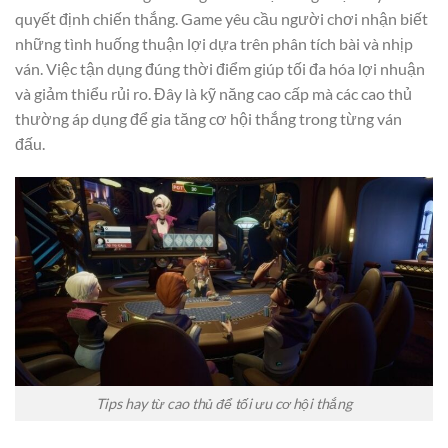
quyết định chiến thắng. Game yêu cầu người chơi nhận biết
những tình huống thuận lợi dựa trên phân tích bài và nhịp
ván. Việc tận dụng đúng thời điểm giúp tối đa hóa lợi nhuận
và giảm thiểu rủi ro. Đây là kỹ năng cao cấp mà các cao thủ
thường áp dụng để gia tăng cơ hội thắng trong từng ván
đấu.
Tips hay từ cao thủ để tối ưu cơ hội thắng