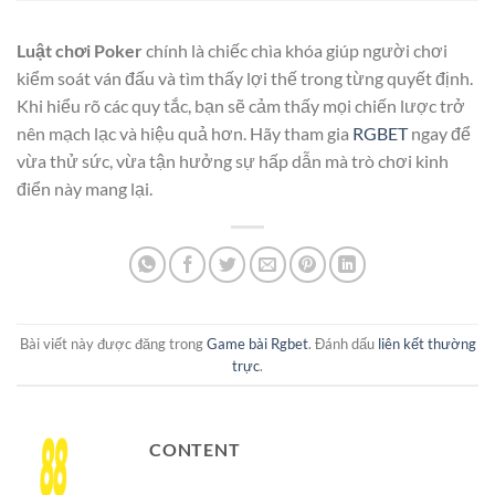
Luật chơi Poker
chính là chiếc chìa khóa giúp người chơi
kiểm soát ván đấu và tìm thấy lợi thế trong từng quyết định.
Khi hiểu rõ các quy tắc, bạn sẽ cảm thấy mọi chiến lược trở
nên mạch lạc và hiệu quả hơn. Hãy tham gia
RGBET
ngay để
vừa thử sức, vừa tận hưởng sự hấp dẫn mà trò chơi kinh
điển này mang lại.
Bài viết này được đăng trong
Game bài Rgbet
. Đánh dấu
liên kết thường
trực
.
CONTENT