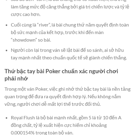
làm tăng mức độ căng thẳng bởi giá trị chiến lược và tỷ lệ
cược cao hơn.
Cuối cùng là “river”, lá bài chung thứ năm quyết định toàn
bộ sức mạnh của kết hợp, trước khi đến màn
“showdown” so bài.
Người còn lại trong ván sẽ lật bài để so sánh, ai sở hữu
tay mạnh nhất theo chuẩn quốc tế sẽ giành chiến thắng.
Thứ bậc tay bài Poker chuẩn xác người chơi
phải nhớ
Trong một ván Poker, việc ghi nhớ thứ bậc tay bài là nền tảng
quan trọng để đưa ra quyết định hợp lý. Nếu không nắm
vững, người chơi dễ mất lợi thế trước đối thủ.
Royal Flush là bộ bài mạnh nhất, gồm 5 lá từ 10 đến A
đồng chất, tỷ lệ xuất hiện cực hiếm chỉ khoảng
0.000154% trong toàn bộ ván.