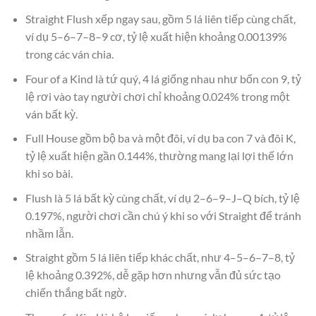
Straight Flush xếp ngay sau, gồm 5 lá liên tiếp cùng chất,
ví dụ 5–6–7–8–9 cơ, tỷ lệ xuất hiện khoảng 0.00139%
trong các ván chia.
Four of a Kind là tứ quý, 4 lá giống nhau như bốn con 9, tỷ
lệ rơi vào tay người chơi chỉ khoảng 0.024% trong một
ván bất kỳ.
Full House gồm bộ ba và một đôi, ví dụ ba con 7 và đôi K,
tỷ lệ xuất hiện gần 0.144%, thường mang lại lợi thế lớn
khi so bài.
Flush là 5 lá bất kỳ cùng chất, ví dụ 2–6–9–J–Q bích, tỷ lệ
0.197%, người chơi cần chú ý khi so với Straight để tránh
nhầm lẫn.
Straight gồm 5 lá liên tiếp khác chất, như 4–5–6–7–8, tỷ
lệ khoảng 0.392%, dễ gặp hơn nhưng vẫn đủ sức tạo
chiến thắng bất ngờ.