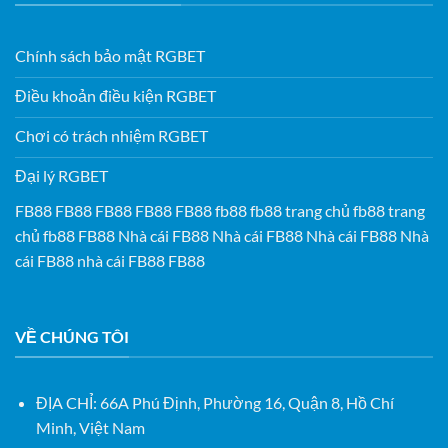
Chính sách bảo mật RGBET
Điều khoản điều kiện RGBET
Chơi có trách nhiệm RGBET
Đại lý RGBET
FB88
FB88
FB88
FB88
FB88
fb88
fb88
trang chủ fb88
trang
chủ fb88
FB88
Nhà cái FB88
Nhà cái FB88
Nhà cái FB88
Nhà
cái FB88
nhà cái FB88
FB88
VỀ CHÚNG TÔI
ĐỊA CHỈ:
66A Phú Định, Phường 16, Quận 8, Hồ Chí
Minh, Việt Nam