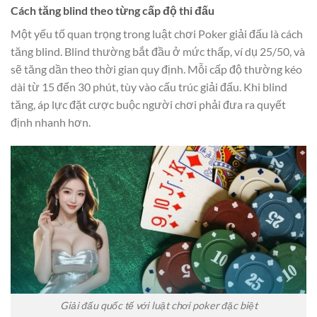
Cách tăng blind theo từng cấp độ thi đấu
Một yếu tố quan trọng trong luật chơi Poker giải đấu là cách
tăng blind. Blind thường bắt đầu ở mức thấp, ví dụ 25/50, và
sẽ tăng dần theo thời gian quy định. Mỗi cấp độ thường kéo
dài từ 15 đến 30 phút, tùy vào cấu trúc giải đấu. Khi blind
tăng, áp lực đặt cược buộc người chơi phải đưa ra quyết
định nhanh hơn.
Giải đấu quốc tế với luật chơi poker đặc biệt