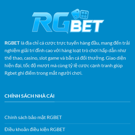
RGBET
là địa chỉ cá cược trực tuyến hàng đầu, mang đến trải
nghiệm giải trí đỉnh cao với hàng loạt trò chơi hấp dẫn như
thể thao, casino, slot game và bắn cá đổi thưởng. Giao diện
hiện đại, tốc độ mượt mà cùng tỷ lệ cược cạnh tranh giúp
Rgbet ghi điểm trong mắt người chơi.
CHÍNH SÁCH NHÀ CÁI
Chính sách bảo mật RGBET
Điều khoản điều kiện RGBET