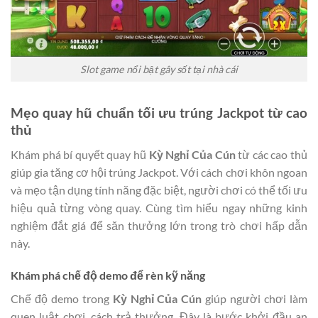
Slot game nổi bật gây sốt tại nhà cái
Mẹo quay hũ chuẩn tối ưu trúng Jackpot từ cao
thủ
Khám phá bí quyết quay hũ
Kỳ Nghỉ Của Cún
từ các cao thủ
giúp gia tăng cơ hội trúng Jackpot. Với cách chơi khôn ngoan
và mẹo tận dụng tính năng đặc biệt, người chơi có thể tối ưu
hiệu quả từng vòng quay. Cùng tìm hiểu ngay những kinh
nghiệm đắt giá để săn thưởng lớn trong trò chơi hấp dẫn
này.
Khám phá chế độ demo để rèn kỹ năng
Chế độ demo trong
Kỳ Nghỉ Của Cún
giúp người chơi làm
quen luật chơi, cách trả thưởng. Đây là bước khởi đầu an