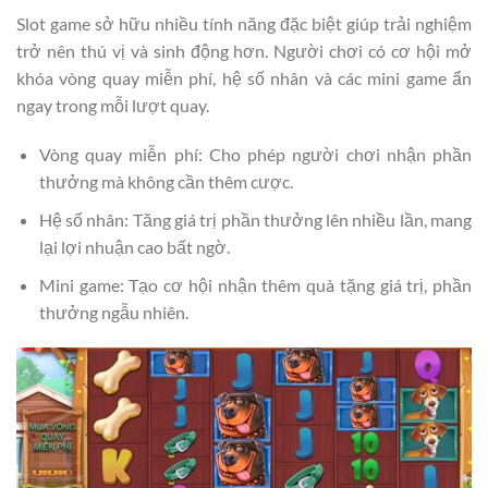
Slot game sở hữu nhiều tính năng đặc biệt giúp trải nghiệm
trở nên thú vị và sinh động hơn. Người chơi có cơ hội mở
khóa vòng quay miễn phí, hệ số nhân và các mini game ẩn
ngay trong mỗi lượt quay.
Vòng quay miễn phí: Cho phép người chơi nhận phần
thưởng mà không cần thêm cược.
Hệ số nhân: Tăng giá trị phần thưởng lên nhiều lần, mang
lại lợi nhuận cao bất ngờ.
Mini game: Tạo cơ hội nhận thêm quà tặng giá trị, phần
thưởng ngẫu nhiên.