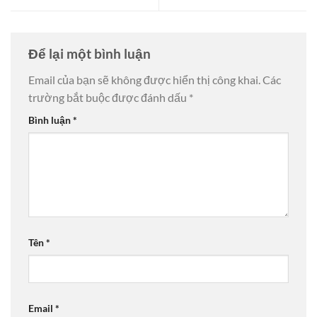
Để lại một bình luận
Email của bạn sẽ không được hiển thị công khai.
Các
trường bắt buộc được đánh dấu
*
Bình luận
*
Tên
*
Email
*