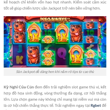
kế hoạch chỉ khiến vốn hao hụt nhanh. Kiểm soát cảm xúc
tốt sẽ giúp chiến lược săn Jackpot trở nên bền vững hơn.
Săn Jackpot dễ dàng hơn khi nắm rõ tips từ cao thủ
Kỳ Nghỉ Của Cún
đem đến trải nghiệm slot game thú vị, kết
hợp đồ họa sinh động, vòng thưởng đa dạng, cơ hội thắng
lớn. Lựa chọn game này không chỉ mang lại niềm vui mà còn
là cơ hội chiến thắng thực tế. Trải nghiệm ngay tại
Rgbet
để