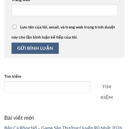
Lưu tên của tôi, email, và trang web trong trình duyệt
này cho lần bình luận kế tiếp của tôi.
Tìm kiếm
TÌM
KIẾM
Bài viết mới
Bắn Cá Rồng Nổ – Game Săn Thưởng Quyến Rũ Nhất 2026