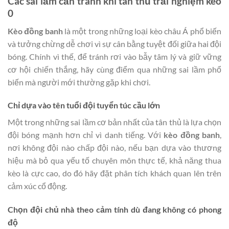
Các sai lầm cần tránh khi tân thủ trải nghiệm kèo
0
Kèo đồng banh
là một trong những loại kèo châu Á phổ biến
và tưởng chừng dễ chơi vì sự cân bằng tuyệt đối giữa hai đội
bóng. Chính vì thế, để tránh rơi vào bẫy tâm lý và giữ vững
cơ hội chiến thắng, hãy cùng điểm qua những sai lầm phổ
biến mà người mới thường gặp khi chơi.
Chỉ dựa vào tên tuổi đội tuyển túc cầu lớn
Một trong những sai lầm cơ bản nhất của tân thủ là lựa chọn
đội bóng mạnh hơn chỉ vì danh tiếng. Với
kèo đồng banh
,
nơi không đội nào chấp đội nào, nếu bạn dựa vào thương
hiệu mà bỏ qua yếu tố chuyên môn thực tế, khả năng thua
kèo là cực cao, do đó hãy đặt phân tích khách quan lên trên
cảm xúc cổ động.
Chọn đội chủ nhà theo cảm tính dù đang không có phong
độ