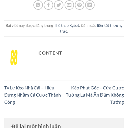
Bài viết này được đăng trong
Thể thao Rgbet
. Đánh dấu
liên kết thường
trực
.
CONTENT
Tỷ Lệ Kèo Nhà Cái – Hiểu
Kèo Phạt Góc – Cửa Cược
Đứng Nhằm Cá Cược Thành
Tưởng Lạ Mà Ăn Đậm Không
Công
Tưởng
Để lại một bình luận