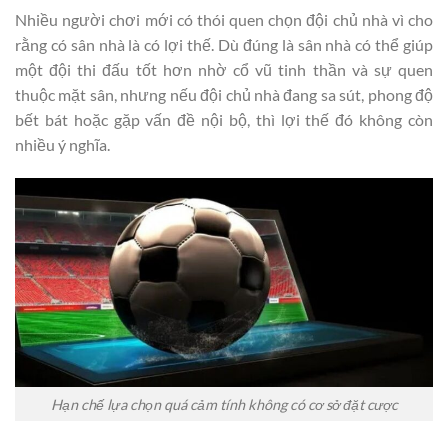
Nhiều người chơi mới có thói quen chọn đội chủ nhà vì cho
rằng có sân nhà là có lợi thế. Dù đúng là sân nhà có thể giúp
một đội thi đấu tốt hơn nhờ cổ vũ tinh thần và sự quen
thuộc mặt sân, nhưng nếu đội chủ nhà đang sa sút, phong độ
bết bát hoặc gặp vấn đề nội bộ, thì lợi thế đó không còn
nhiều ý nghĩa.
Hạn chế lựa chọn quá cảm tính không có cơ sở đặt cược