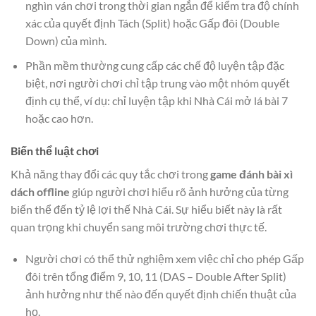
nghìn ván chơi trong thời gian ngắn để kiểm tra độ chính
xác của quyết định Tách (Split) hoặc Gấp đôi (Double
Down) của mình.
Phần mềm thường cung cấp các chế độ luyện tập đặc
biệt, nơi người chơi chỉ tập trung vào một nhóm quyết
định cụ thể, ví dụ: chỉ luyện tập khi Nhà Cái mở lá bài 7
hoặc cao hơn.
Biến thể luật chơi
Khả năng thay đổi các quy tắc chơi trong
game đánh bài xì
dách offline
giúp người chơi hiểu rõ ảnh hưởng của từng
biến thể đến tỷ lệ lợi thế Nhà Cái. Sự hiểu biết này là rất
quan trọng khi chuyển sang môi trường chơi thực tế.
Người chơi có thể thử nghiệm xem việc chỉ cho phép Gấp
đôi trên tổng điểm 9, 10, 11 (DAS – Double After Split)
ảnh hưởng như thế nào đến quyết định chiến thuật của
họ.