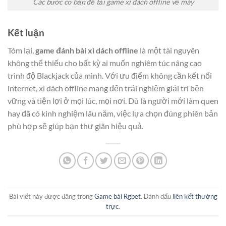
Các bước cơ bản để tải game xì dách offline về máy
Kết luận
Tóm lại,
game đánh bài xì dách offline
là một tài nguyên
không thể thiếu cho bất kỳ ai muốn nghiêm túc nâng cao
trình độ Blackjack của mình. Với ưu điểm không cần kết nối
internet, xì dách offline mang đến trải nghiệm giải trí bền
vững và tiện lợi ở mọi lúc, mọi nơi. Dù là người mới làm quen
hay đã có kinh nghiệm lâu năm, việc lựa chọn đúng phiên bản
phù hợp sẽ giúp bạn thư giãn hiệu quả.
Bài viết này được đăng trong
Game bài Rgbet
. Đánh dấu
liên kết thường
trực
.