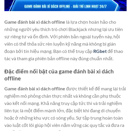
Game đánh bài xì dách offline
là lựa chọn hoàn hảo cho
những người yêu thích trò chơi Blackjack nhưng lại ưu tiên
sự riêng tư và ổn định. Với phiên bản ngoại tuyến này, hội
viên có thể thỏa sức rèn luyện kỹ năng mà không bị gián
đoạn bởi tín hiệu mạng. Bạn có thể truy cập
RGbet
để thao
tác và tham gia phiên bản offline này đúng chuẩn nhất.
Đặc điểm nổi bật của game đánh bài xì dách
offline
Game đánh bài xì dách offline
được thiết kế để mang lại trải
nghiệm mô phỏng chân thực nhất và không cần phụ thuộc
vào kết nối mạng. Khả năng truy cập tức thì và trải nghiệm
liên tục là một điểm mạnh lớn, đặc biệt khi đang di chuyển
hoặc ở những khu vực có sóng yếu. Sự tập trung hoàn toàn
vào luật cốt lõi giúp hội viên nắm vững các quy tắc và đưa ra