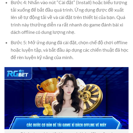
Bước 4: Nhấn vào nút “Cài đặt” (Install) hoặc biểu tượng
tải xuống để bắt đầu quá trình. Ứng dụng được đề xuất
lên sẽ tự động tải về và cài đặt trên thiết bị của bạn. Quá
trình này thường diễn ra rất nhanh do game đánh bài xì
dách offline có dung lượng nhẹ.
Bước 5: Mở ứng dụng đã cài đặt, chọn chế độ chơi offline
hoặc luyện tập, và bắt đầu áp dụng các chiến thuật đã học
để rèn luyện kỹ năng của mình.