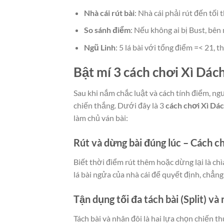
Nhà cái rút bài
: Nhà cái phải rút đến tối
So sánh điểm
: Nếu không ai bị Bust, bên
Ngũ Linh
: 5 lá bài với tổng điểm =< 21, 
Bật mí 3 cách chơi Xì Dác
Sau khi nắm chắc luật và cách tính điểm, ng
chiến thắng. Dưới đây là 3
cách chơi Xì Dá
làm chủ ván bài:
Rút và dừng bài đúng lúc – Cách c
Biết thời điểm rút thêm hoặc dừng lại là ch
lá bài ngửa của nhà cái để quyết định, chẳ
Tận dụng tối đa tách bài (Split) v
Tách bài và nhân đôi là hai lựa chọn chiến t