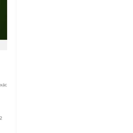
 xác
 2