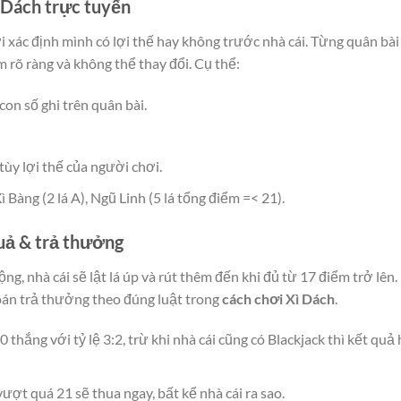
ì Dách trực tuyến
 xác định mình có lợi thế hay không trước nhà cái. Từng quân bài
m rõ ràng và không thể thay đổi. Cụ thể:
con số ghi trên quân bài.
 tùy lợi thế của người chơi.
Xì Bàng (2 lá A), Ngũ Linh (5 lá tổng điểm =< 21).
quả & trả thưởng
g, nhà cái sẽ lật lá úp và rút thêm đến khi đủ từ 17 điểm trở lên.
oán trả thưởng theo đúng luật trong
cách chơi Xì Dách
.
0 thắng với tỷ lệ 3:2, trừ khi nhà cái cũng có Blackjack thì kết quả
ượt quá 21 sẽ thua ngay, bất kể nhà cái ra sao.