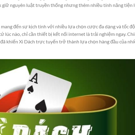
k giữ nguyên luật truyền thống nhưng thêm nhiều tính năng tiện l
mang đến sự kịch tính với nhiều lựa chọn cược đa dạng và tốc độ
ứ lúc nào, chỉ cần thiết bị kết nối internet là trải nghiệm ngay. Ch
đã khiến Xì Dách trực tuyến trở thành lựa chọn hàng đầu của nh