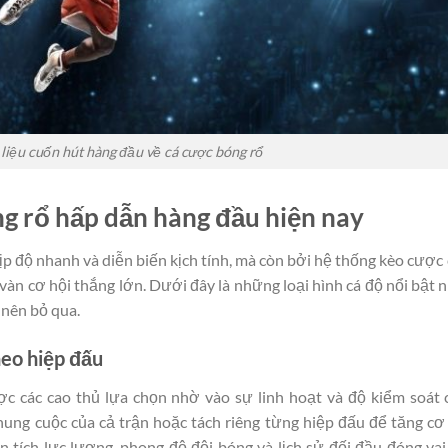
 liệu cuốn hút hàng đầu về cá cược bóng rổ
g rổ hấp dẫn hàng đầu hiện nay
ịp độ nhanh và diễn biến kịch tính, mà còn bởi hệ thống kèo cược
àn cơ hội thắng lớn. Dưới đây là những loại hình cá độ nổi bật 
 nên bỏ qua.
heo hiệp đấu
ợc các cao thủ lựa chọn nhờ vào sự linh hoạt và độ kiểm soát 
ung cuộc của cả trận hoặc tách riêng từng hiệp đấu để tăng cơ
n tích lực lượng, phong độ đội bóng và lịch sử đối đầu đóng vai