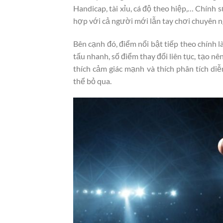
Handicap, tài xỉu, cá độ theo hiệp,… Chính 
hợp với cả người mới lẫn tay chơi chuyên n
Bên cạnh đó, điểm nổi bật tiếp theo chính l
tấu nhanh, số điểm thay đổi liên tục, tạo n
thích cảm giác mạnh và thích phân tích diễ
thể bỏ qua.