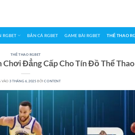
 RGBET
BẮN CÁ RGBET
GAME BÀI RGBET
THỂ THAO R
THỂ THAO RGBET
 Chơi Đẳng Cấp Cho Tín Đồ Thể Thao
G VÀO
3 THÁNG 6, 2025
BỞI
CONTENT