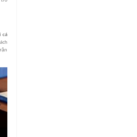
hi
cá
cách
trận