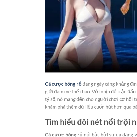
Cá cược bóng rổ
đang ngày càng khẳng định
giới đam mê thể thao. Với nhịp độ trận đấu
tỷ số, nó mang đến cho người chơi cơ hội t
khám phá thêm dữ liệu cuốn hút hơn qua bài
Tìm hiểu đôi nét nổi trội
Cá cược bóng rổ
nổi bật bởi sự đa dạng về