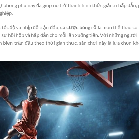
sự phong phú này đã giúp nó trở thành hình thức giải trí hấp dẫn,
ghiệp.
à tốc độ và nhịp độ trận đấu,
cá cược bóng rổ
là môn thể thao có 
ên sự hồi hộp và hấp dẫn cho mỗi lần xuống tiền. Với những người
n biến trận đấu theo thời gian thực, sân chơi này là lựa chọn k