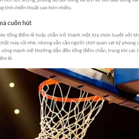
ang tính chiến thuật cao hơn nhiều.
mà cuốn hút
kèo tổng điểm lẻ hoặc chẵn trở thành một lựa chọn tuyệt vời k
 chất may rủi nhẹ, nhưng vẫn cần người chơi quan sát kỹ phong 
ấn công mạnh mẽ thường dẫn đến tổng điểm chẵn, trong khi các 
iểm lẻ.