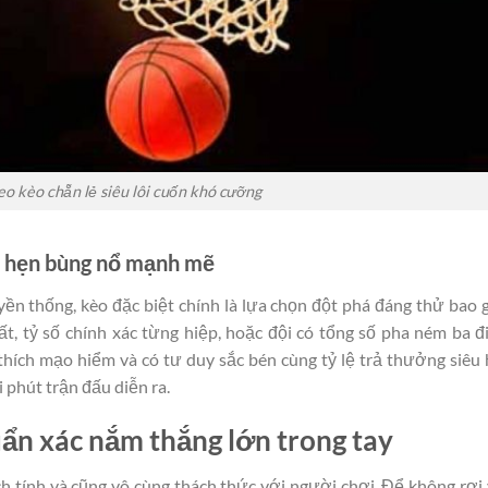
eo kèo chẵn lẻ siêu lôi cuốn khó cưỡng
a hẹn bùng nổ mạnh mẽ
yền thống, kèo đặc biệt chính là lựa chọn đột phá đáng thử bao
ất, tỷ số chính xác từng hiệp, hoặc đội có tổng số pha ném ba 
thích mạo hiểm và có tư duy sắc bén cùng tỷ lệ trả thưởng siêu
 phút trận đấu diễn ra.
huẩn xác nắm thắng lớn trong tay
ịch tính và cũng vô cùng thách thức với người chơi. Để không rơi