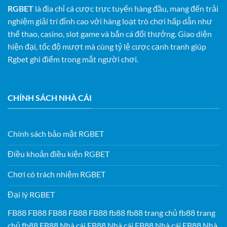
RGBET
là địa chỉ cá cược trực tuyến hàng đầu, mang đến trải
nghiệm giải trí đỉnh cao với hàng loạt trò chơi hấp dẫn như
thể thao, casino, slot game và bắn cá đổi thưởng. Giao diện
hiện đại, tốc độ mượt mà cùng tỷ lệ cược cạnh tranh giúp
Rgbet ghi điểm trong mắt người chơi.
CHÍNH SÁCH NHÀ CÁI
Chính sách bảo mật RGBET
Điều khoản điều kiện RGBET
Chơi có trách nhiệm RGBET
Đại lý RGBET
FB88
FB88
FB88
FB88
FB88
fb88
fb88
trang chủ fb88
trang
chủ fb88
FB88
Nhà cái FB88
Nhà cái FB88
Nhà cái FB88
Nhà