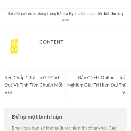
Bài viết này được đăng trong
Bắn cá Rgbet
. Đánh dấu
liên kết thường
trực
.
CONTENT
Kèo Chấp 1 Trái Là Gì? Cách
Bắn Cá H5 Online – Trải
Đọc Và Tính Tiền Chuẩn Mỗi
Nghiệm Giải Trí Hiện Đại Thú
Ván
Vị
Để lại một bình luận
Email của bạn sẽ không được hiển thị công khai.
Các