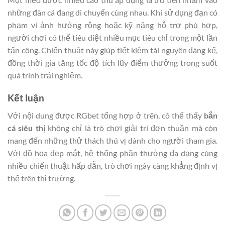
những đàn cá đang di chuyển cùng nhau. Khi sử dụng đạn có
phạm vi ảnh hưởng rộng hoặc kỹ năng hỗ trợ phù hợp,
người chơi có thể tiêu diệt nhiều mục tiêu chỉ trong một lần
tấn công. Chiến thuật này giúp tiết kiệm tài nguyên đáng kể,
đồng thời gia tăng tốc độ tích lũy điểm thưởng trong suốt
quá trình trải nghiệm.
Kết luận
Với nội dung được RGbet tổng hợp ở trên, có thể thấy
bắn
cá siêu thị
không chỉ là trò chơi giải trí đơn thuần mà còn
mang đến những thử thách thú vị dành cho người tham gia.
Với đồ họa đẹp mắt, hệ thống phần thưởng đa dạng cùng
nhiều chiến thuật hấp dẫn, trò chơi ngày càng khẳng định vị
thế trên thị trường.