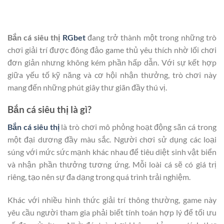
Bắn cá siêu thị
RGbet
đang trở thành một trong những trò
chơi giải trí được đông đảo game thủ yêu thích nhờ lối chơi
đơn giản nhưng không kém phần hấp dẫn. Với sự kết hợp
giữa yếu tố kỹ năng và cơ hội nhận thưởng, trò chơi này
mang đến những phút giây thư giãn đầy thú vị.
Bắn cá siêu thị là gì?
Bắn cá siêu thị
là trò chơi mô phỏng hoạt động săn cá trong
một đại dương đầy màu sắc. Người chơi sử dụng các loại
súng với mức sức mạnh khác nhau để tiêu diệt sinh vật biển
và nhận phần thưởng tương ứng. Mỗi loài cá sẽ có giá trị
riêng, tạo nên sự đa dạng trong quá trình trải nghiệm.
Khác với nhiều hình thức giải trí thông thường, game này
yêu cầu người tham gia phải biết tính toán hợp lý để tối ưu