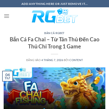
Bỏ
ADD ANYTHING HERE OR JUST REMOVE IT...
qua
nội
dung
BẮN CÁ RGBET
Bắn Cá Fa Chai – Từ Tân Thủ Đến Cao
Thủ Chỉ Trong 1 Game
ĐĂNG VÀO
4 THÁNG 7, 2026
BỞI
CONTENT
04
Th7