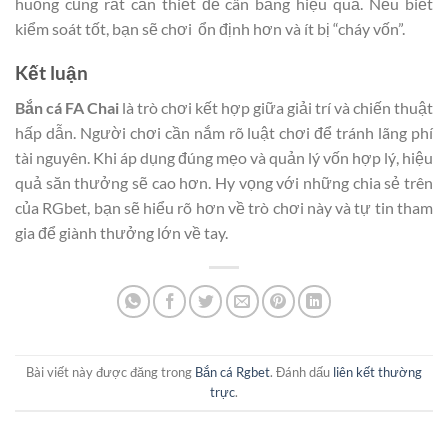
huống cũng rất cần thiết để cân bằng hiệu quả. Nếu biết
kiểm soát tốt, bạn sẽ chơi ổn định hơn và ít bị “cháy vốn”.
Kết luận
Bắn cá FA Chai
là trò chơi kết hợp giữa giải trí và chiến thuật
hấp dẫn. Người chơi cần nắm rõ luật chơi để tránh lãng phí
tài nguyên. Khi áp dụng đúng mẹo và quản lý vốn hợp lý, hiệu
quả săn thưởng sẽ cao hơn. Hy vọng với những chia sẻ trên
của RGbet, bạn sẽ hiểu rõ hơn về trò chơi này và tự tin tham
gia để giành thưởng lớn về tay.
Bài viết này được đăng trong
Bắn cá Rgbet
. Đánh dấu
liên kết thường
trực
.