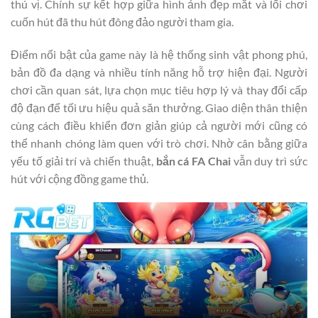
thú vị. Chính sự kết hợp giữa hình ảnh đẹp mắt và lối chơi
cuốn hút đã thu hút đông đảo người tham gia.
Điểm nổi bật của game này là hệ thống sinh vật phong phú,
bản đồ đa dạng và nhiều tính năng hỗ trợ hiện đại. Người
chơi cần quan sát, lựa chọn mục tiêu hợp lý và thay đổi cấp
độ đạn để tối ưu hiệu quả săn thưởng. Giao diện thân thiện
cùng cách điều khiển đơn giản giúp cả người mới cũng có
thể nhanh chóng làm quen với trò chơi. Nhờ cân bằng giữa
yếu tố giải trí và chiến thuật,
bắn cá FA Chai
vẫn duy trì sức
hút với cộng đồng game thủ.