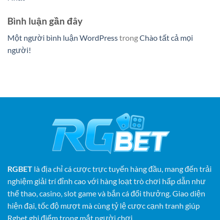
Bình luận gần đây
Một người bình luận WordPress
trong
Chào tất cả mọi
người!
RGBET
là địa chỉ cá cược trực tuyến hàng đầu, mang đến trải
nghiệm giải trí đỉnh cao với hàng loạt trò chơi hấp dẫn như
thể thao, casino, slot game và bắn cá đổi thưởng. Giao diện
hiện đại, tốc độ mượt mà cùng tỷ lệ cược cạnh tranh giúp
Rgbet ghi điểm trong mắt người chơi.