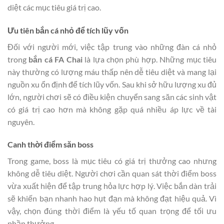
diệt các mục tiêu giá trị cao.
Ưu tiên bắn cá nhỏ để tích lũy vốn
Đối với người mới, việc tập trung vào những đàn cá nhỏ
trong
bắn cá FA Chai
là lựa chọn phù hợp. Những mục tiêu
này thường có lượng máu thấp nên dễ tiêu diệt và mang lại
nguồn xu ổn định để tích lũy vốn. Sau khi sở hữu lượng xu đủ
lớn, người chơi sẽ có điều kiện chuyển sang săn các sinh vật
có giá trị cao hơn mà không gặp quá nhiều áp lực về tài
nguyên.
Canh thời điểm săn boss
Trong game, boss là mục tiêu có giá trị thưởng cao nhưng
không dễ tiêu diệt. Người chơi cần quan sát thời điểm boss
vừa xuất hiện để tập trung hỏa lực hợp lý. Việc bắn dàn trải
sẽ khiến bạn nhanh hao hụt đạn mà không đạt hiệu quả. Vì
vậy, chọn đúng thời điểm là yếu tố quan trọng để tối ưu
phần thưởng.